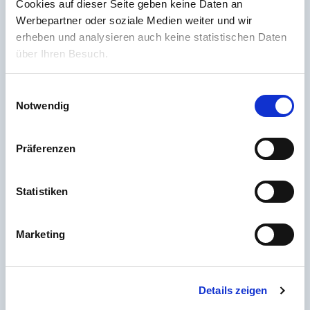
Cookies auf dieser Seite geben keine Daten an
haben. Deshalb können wir für diese fremden
Inhalte auch keine Gewähr übernehmen. Für die
Werbepartner oder soziale Medien weiter und wir
Inhalte der verlinkten Seiten ist stets der jeweilige
erheben und analysieren auch keine statistischen Daten
Anbieter oder Betreiber der Seiten verantwortlich.
über Ihren Besuch.
Die verlinkten Seiten wurden zum Zeitpunkt der
Verlinkung auf mögliche Rechtsverstöße
Einwilligungsauswahl
überprüft. Rechtswidrige Inhalte waren zum
Notwendig
Zeitpunkt der Verlinkung nicht erkennbar.
Eine permanente inhaltliche Kontrolle der
Präferenzen
verlinkten Seiten ist jedoch ohne konkrete
Anhaltspunkte einer Rechtsverletzung nicht
zumutbar. Bei Bekanntwerden von
Statistiken
Rechtsverletzungen werden wir derartige Links
umgehend entfernen.
Marketing
Urheberrecht
Die durch die Seitenbetreiber erstellten Inhalte und
Werke auf diesen Seiten unterliegen dem
Details zeigen
deutschen Urheberrecht. Die Vervielfältigung,