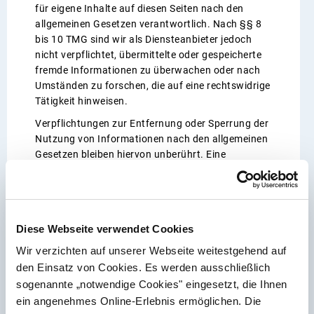
für eigene Inhalte auf diesen Seiten nach den
allgemeinen Gesetzen verantwortlich. Nach §§ 8
bis 10 TMG sind wir als Diensteanbieter jedoch
nicht verpflichtet, übermittelte oder gespeicherte
fremde Informationen zu überwachen oder nach
Umständen zu forschen, die auf eine rechtswidrige
Tätigkeit hinweisen.
Verpflichtungen zur Entfernung oder Sperrung der
Nutzung von Informationen nach den allgemeinen
Gesetzen bleiben hiervon unberührt. Eine
diesbezügliche Haftung ist jedoch erst ab dem
Zeitpunkt der Kenntnis einer konkreten
Rechtsverletzung möglich. Bei Bekanntwerden von
entsprechenden Rechtsverletzungen werden wir
Diese Webseite verwendet Cookies
diese Inhalte umgehend entfernen.
Wir verzichten auf unserer Webseite weitestgehend auf
Haftung für Links
den Einsatz von Cookies. Es werden ausschließlich
sogenannte „notwendige Cookies" eingesetzt, die Ihnen
Unser Angebot enthält Links zu externen Websites
ein angenehmes Online-Erlebnis ermöglichen. Die
Dritter, auf deren Inhalte wir keinen Einfluss