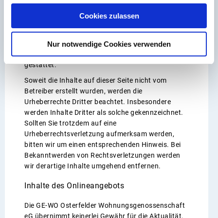
Bearbeitung, Verbreitung und jede Art der
Verwertung außerhalb der Grenzen des
Cookies zulassen
Urheberrechtes bedürfen der schriftlichen
Zustimmung des jeweiligen Autors bzw. Erstellers.
Downloads und Kopien dieser Seite sind nur für
Nur notwendige Cookies verwenden
den privaten, nicht kommerziellen Gebrauch
gestattet.
Soweit die Inhalte auf dieser Seite nicht vom
Betreiber erstellt wurden, werden die
Urheberrechte Dritter beachtet. Insbesondere
werden Inhalte Dritter als solche gekennzeichnet.
Sollten Sie trotzdem auf eine
Urheberrechtsverletzung aufmerksam werden,
bitten wir um einen entsprechenden Hinweis. Bei
Bekanntwerden von Rechtsverletzungen werden
wir derartige Inhalte umgehend entfernen.
Inhalte des Onlineangebots
Die GE-WO
Osterfelder Wohnungsgenossenschaft
eG übernimmt keinerlei Gewähr für die Aktualität,